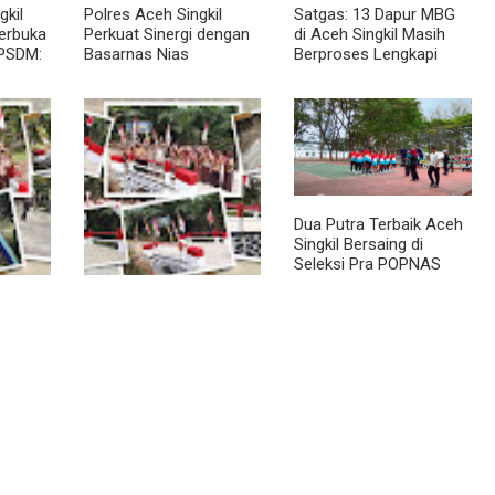
kil
Polres Aceh Singkil
Satgas: 13 Dapur MBG
Terbuka
Perkuat Sinergi dengan
di Aceh Singkil Masih
PSDM:
Basarnas Nias
Berproses Lengkapi
inerja
Persyaratan SLHS
Dua Putra Terbaik Aceh
Singkil Bersaing di
Seleksi Pra POPNAS
2027 Tahap II
a
Jembatan Garuda
 Warga
Rampung, Warga
ala
Teladan Baru Kini
kin
Nikmati Akses Lebih
Lancar