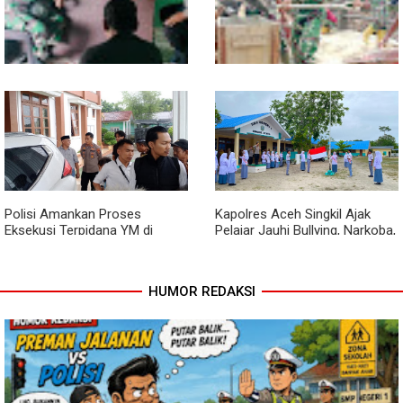
Babinsa dan Bhabinkamtibmas
Cuaca Tak Jadi Penghalang,
Ajak Warga Semarakkan HUT
Pengecoran Kepala Jembatan
RI ke-81 dengan Kibarkan
Garuda dan Pengacian Terus
Merah Putih
Dikebut
Polisi Amankan Proses
Kapolres Aceh Singkil Ajak
Eksekusi Terpidana YM di
Pelajar Jauhi Bullying, Narkoba,
Kejari Aceh Singkil
dan Balap Liar
HUMOR REDAKSI