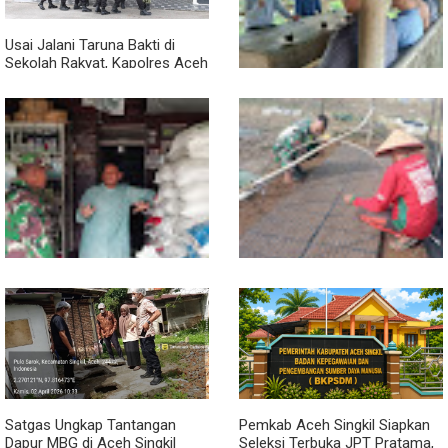
Usai Jalani Taruna Bakti di
Sekolah Rakyat, Kapolres Aceh
Singkil Titip Pesan Ini ke Calon
Perwira Polri
Sambil Ngopi, Plh. Pasiter
Kodim 0118/Subulussalam
Beri Motivasi Pemuda Calon
Peserta Seleksi Komcad
Lewat Komsos, Babinsa
Dari Bibit Jadi Harapan,
Rundeng Pantau Stok dan
Babinsa Dampingi Warga
Harga Pupuk
Kembangkan Semangka
Satgas Ungkap Tantangan
Pemkab Aceh Singkil Siapkan
Dapur MBG di Aceh Singkil
Seleksi Terbuka JPT Pratama,