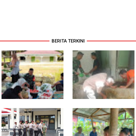
BERITA TERKINI
Babinsa Turun ke Pasar, Harga
Semangat Gotong Royong,
dan Ketersediaan Sembako
Babinsa dan Warga Bersihkan
Dipantau
Penampungan Air Masjid