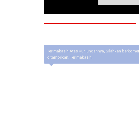
Terimakasih Atas Kunjungannya, Silahkan berkoment
ditampilkan. Terimakasih.