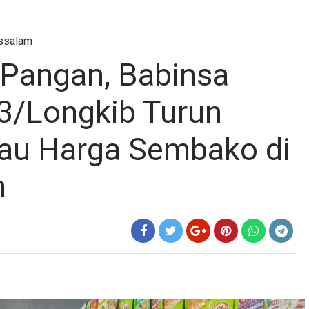
ussalam
s Pangan, Babinsa
3/Longkib Turun
au Harga Sembako di
m