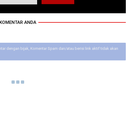
KOMENTAR ANDA
ar dengan bijak, Komentar Spam dan/atau berisi link aktif tidak akan