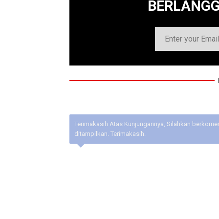
BERLANG
Terimakasih Atas Kunjungannya, Silahkan berkoment
ditampilkan. Terimakasih.