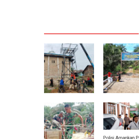
Progres TNI AD
Kodim 0118 Tanc
Manunggal Air Dikebut,
Rampungkan Fini
Babinsa dan Warga
Jembatan Garud
Dirikan Tower Polytank
di Belegen Mulia
Polisi Amankan 