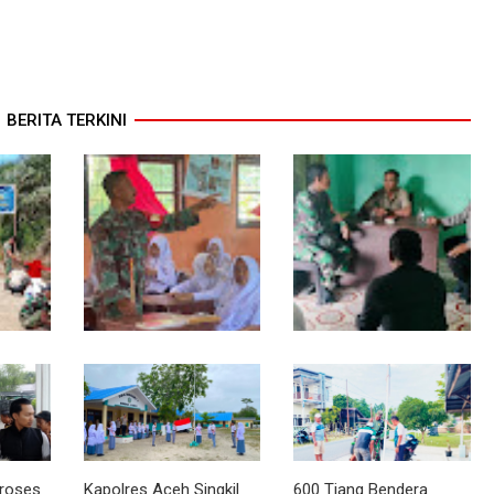
BERITA TERKINI
ap Gas
Melalui Wasbang,
Babinsa dan
shing
Babinsa Bentuk Karakter
Bhabinkamtibmas Ajak
a
dan Jiwa Patriotisme
Warga Semarakkan HUT
Pelajar
RI ke-81 dengan
Kibarkan Merah Putih
Proses
Kapolres Aceh Singkil
600 Tiang Bendera