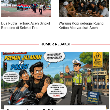
Akses Warga Teladan Baru–
Warga Teladan Baru Kini
Kuala Kepeng Kini Semakin
Nikmati Akses Lebih Lancar
Lancar
Dua Putra Terbaik Aceh Singkil
Warung Kopi sebagai Ruang
Bersaing di Seleksi Pra
Ketiga Masyarakat Aceh
POPNAS 2027 Tahap II
HUMOR REDAKSI