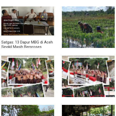
BKPSDM: Diawali Evaluasi
Kinerja
Satgas: 13 Dapur MBG di Aceh
Singkil Masih Berproses
Lengkapi Persyaratan SLHS
Pendampingan Babinsa
Dorong Petani Tingkatkan Hasil
Tanaman Cabai
Jembatan Garuda Rampung,
Jembatan Garuda Rampung,