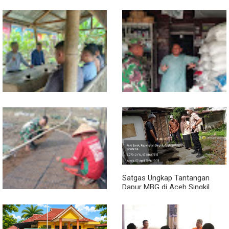
Sambil Ngopi, Plh. Pasiter
Lewat Komsos, Babinsa
Kodim 0118/Subulussalam
Rundeng Pantau Stok dan
Beri Motivasi Pemuda Calon
Harga Pupuk
Peserta Seleksi Komcad
Satgas Ungkap Tantangan
Dapur MBG di Aceh Singkil
Penuhi Standar Higiene
Dari Bibit Jadi Harapan,