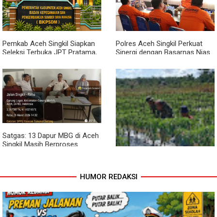
Babinsa Dampingi Warga
Kembangkan Semangka
Pemkab Aceh Singkil Siapkan
Polres Aceh Singkil Perkuat
Seleksi Terbuka JPT Pratama,
Sinergi dengan Basarnas Nias
BKPSDM: Diawali Evaluasi
Kinerja
Satgas: 13 Dapur MBG di Aceh
Singkil Masih Berproses
Lengkapi Persyaratan SLHS
HUMOR REDAKSI
Pendampingan Babinsa
Dorong Petani Tingkatkan Hasil
Tanaman Cabai