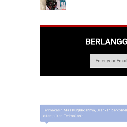
BERLANG
Terimakasih Atas Kunjungannya, Silahkan berkoment
ditampilkan. Terimakasih.