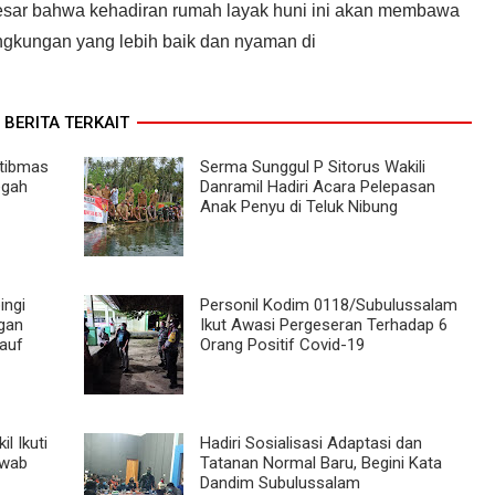
besar bahwa kehadiran rumah layak huni ini akan membawa
ngkungan yang lebih baik dan nyaman di
BERITA TERKAIT
mtibmas
Serma Sunggul P Sitorus Wakili
egah
Danramil Hadiri Acara Pelepasan
Anak Penyu di Teluk Nibung
ingi
Personil Kodim 0118/Subulussalam
gan
Ikut Awasi Pergeseran Terhadap 6
auf
Orang Positif Covid-19
l Ikuti
Hadiri Sosialisasi Adaptasi dan
Swab
Tatanan Normal Baru, Begini Kata
Dandim Subulussalam