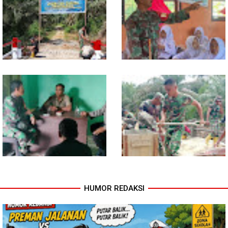
Kopi, Babinsa Bangun Sinergi
Dikebut, Babinsa dan Warga
dan Kekompakan Warga
Dirikan Tower Polytank di
Belegen Mulia
Kodim 0118 Tancap Gas
Melalui Wasbang, Babinsa
Rampungkan Finishing
Bentuk Karakter dan Jiwa
Jembatan Garuda
Patriotisme Pelajar
HUMOR REDAKSI
Babinsa dan Bhabinkamtibmas
Cuaca Tak Jadi Penghalang,
Ajak Warga Semarakkan HUT
Pengecoran Kepala Jembatan
RI ke-81 dengan Kibarkan
Garuda dan Pengacian Terus
Merah Putih
Dikebut