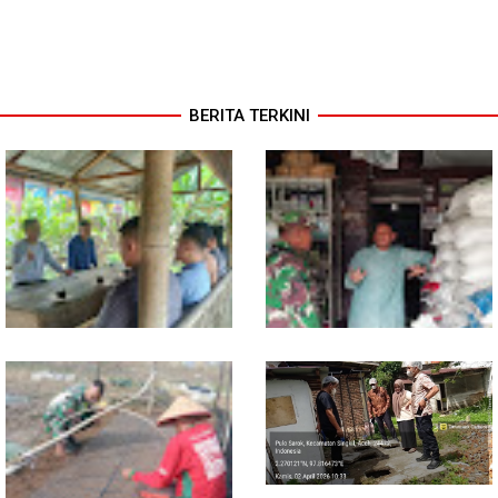
BERITA TERKINI
Sambil Ngopi, Plh. Pasiter
Lewat Komsos, Babinsa
Kodim 0118/Subulussalam
Rundeng Pantau Stok dan
Beri Motivasi Pemuda Calon
Harga Pupuk
Peserta Seleksi Komcad