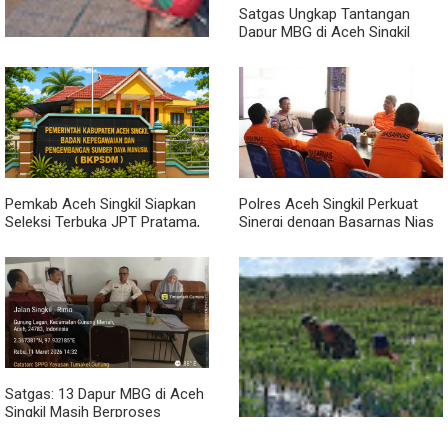
Satgas Ungkap Tantangan
Dapur MBG di Aceh Singkil
Penuhi Standar Higiene
Dari Bibit Jadi Harapan,
Babinsa Dampingi Warga
Kembangkan Semangka
Pemkab Aceh Singkil Siapkan
Polres Aceh Singkil Perkuat
Seleksi Terbuka JPT Pratama,
Sinergi dengan Basarnas Nias
BKPSDM: Diawali Evaluasi
Kinerja
Satgas: 13 Dapur MBG di Aceh
Singkil Masih Berproses
Lengkapi Persyaratan SLHS