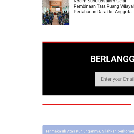
Kodim Subulussalam Gelar
Pembinaan Tata Ruang Wilaya
Pertahanan Darat ke Anggota
BERLANG
Terimakasih Atas Kunjungannya, Silahkan berkoment