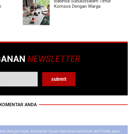
Babinsa Subulussalam Timur
h
Komsos Dengan Warga
GANAN
NEWSLETTER
KOMENTAR ANDA
ar dengan bijak, Komentar Spam dan/atau berisi link aktif tidak akan