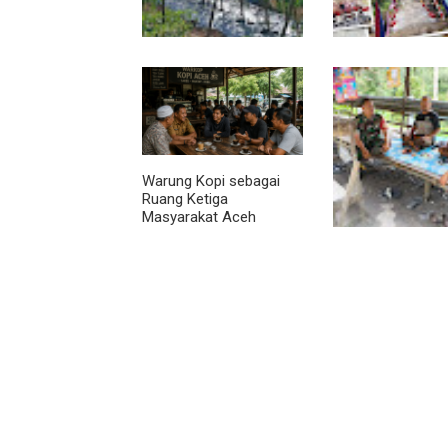
Pendampingan Babinsa
Jembatan Garud
Dorong Petani
Rampung, Akses
Tingkatkan Hasil
Teladan Baru–Ku
Tanaman Cabai
Kepeng Kini Sema
Lancar
Warung Kopi sebagai
Ruang Ketiga
Masyarakat Aceh
Lewat Komsos di
Warung Kopi, Bab
Bangun Sinergi d
Kekompakan War