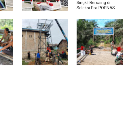
Singkil Bersaing di
Seleksi Pra POPNAS
2027 Tahap II
a
Jembatan Garuda
 Warga
Rampung, Warga
ala
Teladan Baru Kini
kin
Nikmati Akses Lebih
Lancar
Progres TNI AD
Kodim 0118 Tancap Gas
insa
Manunggal Air Dikebut,
Rampungkan Finishing
an
Babinsa dan Warga
Jembatan Garuda
ga
Dirikan Tower Polytank
di Belegen Mulia