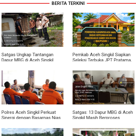
BERITA TERKINI
Satgas Ungkap Tantangan
Pemkab Aceh Singkil Siapkan
Dapur MBG di Aceh Singkil
Seleksi Terbuka JPT Pratama,
Penuhi Standar Higiene
BKPSDM: Diawali Evaluasi
Kinerja
Polres Aceh Singkil Perkuat
Satgas: 13 Dapur MBG di Aceh
Sinergi dengan Basarnas Nias
Singkil Masih Berproses
Lengkapi Persyaratan SLHS