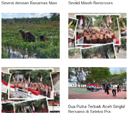
Sinergi dengan Basarnas Nias
Singkil Masih Berproses
Lengkapi Persyaratan SLHS
Pendampingan Babinsa
Jembatan Garuda Rampung,
Dorong Petani Tingkatkan Hasil
Akses Warga Teladan Baru–
Tanaman Cabai
Kuala Kepeng Kini Semakin
Lancar
Dua Putra Terbaik Aceh Singkil
Bersaing di Seleksi Pra
POPNAS 2027 Tahap II