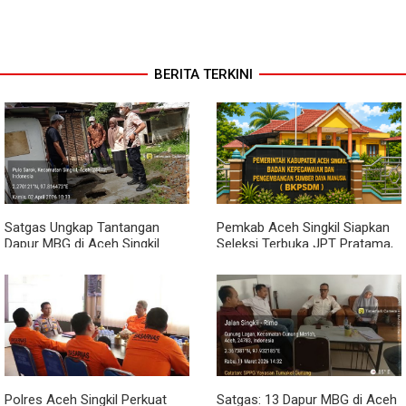
BERITA TERKINI
Satgas Ungkap Tantangan
Pemkab Aceh Singkil Siapkan
Dapur MBG di Aceh Singkil
Seleksi Terbuka JPT Pratama,
Penuhi Standar Higiene
BKPSDM: Diawali Evaluasi
Kinerja
Polres Aceh Singkil Perkuat
Satgas: 13 Dapur MBG di Aceh