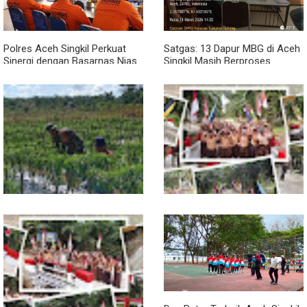
Polres Aceh Singkil Perkuat
Satgas: 13 Dapur MBG di Aceh
Sinergi dengan Basarnas Nias
Singkil Masih Berproses
Lengkapi Persyaratan SLHS
Pendampingan Babinsa
Jembatan Garuda Rampung,
Dorong Petani Tingkatkan Hasil
Akses Warga Teladan Baru–
Tanaman Cabai
Kuala Kepeng Kini Semakin
Lancar