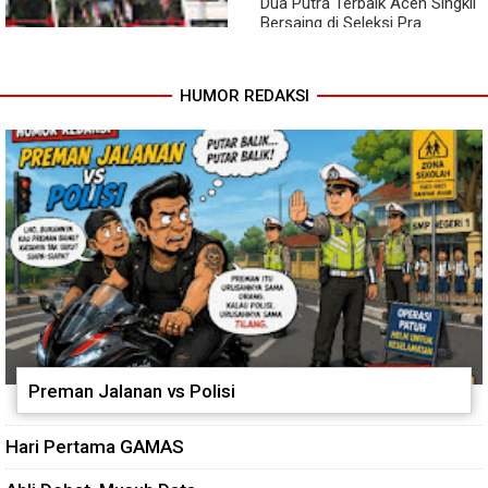
Dua Putra Terbaik Aceh Singkil
Bersaing di Seleksi Pra
POPNAS 2027 Tahap II
HUMOR REDAKSI
Jembatan Garuda Rampung,
Warga Teladan Baru Kini
Nikmati Akses Lebih Lancar
Preman Jalanan vs Polisi
Hari Pertama GAMAS