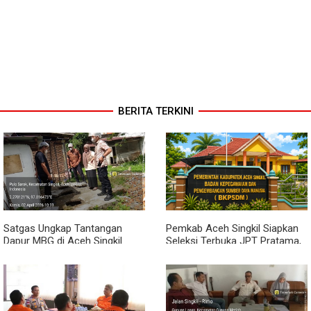
BERITA TERKINI
Satgas Ungkap Tantangan
Pemkab Aceh Singkil Siapkan
Dapur MBG di Aceh Singkil
Seleksi Terbuka JPT Pratama,
Penuhi Standar Higiene
BKPSDM: Diawali Evaluasi
Kinerja