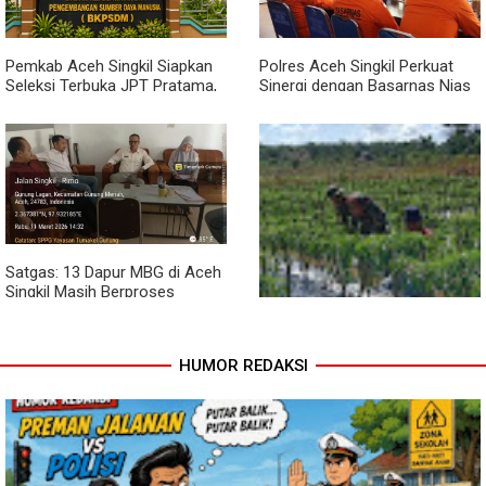
Pemkab Aceh Singkil Siapkan
Polres Aceh Singkil Perkuat
Seleksi Terbuka JPT Pratama,
Sinergi dengan Basarnas Nias
BKPSDM: Diawali Evaluasi
Kinerja
Satgas: 13 Dapur MBG di Aceh
Singkil Masih Berproses
Lengkapi Persyaratan SLHS
HUMOR REDAKSI
Pendampingan Babinsa
Dorong Petani Tingkatkan Hasil
Tanaman Cabai