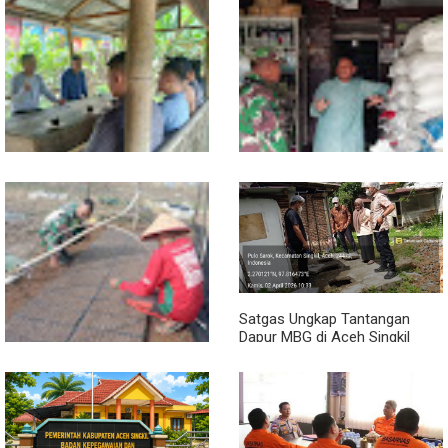
Sambil Ngopi, Plh. Pasiter
Lewat Komsos, Babinsa
Kodim 0118/Subulussalam
Rundeng Pantau Stok dan
Beri Motivasi Pemuda Calon
Harga Pupuk
Peserta Seleksi Komcad
Satgas Ungkap Tantangan
Dapur MBG di Aceh Singkil
Penuhi Standar Higiene
Dari Bibit Jadi Harapan,
Babinsa Dampingi Warga
Kembangkan Semangka