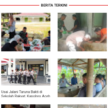
BERITA TERKINI
Babinsa Turun ke Pasar, Harga
Semangat Gotong Royong,
dan Ketersediaan Sembako
Babinsa dan Warga Bersihkan
Dipantau
Penampungan Air Masjid
Usai Jalani Taruna Bakti di
Sekolah Rakyat, Kapolres Aceh
Singkil Titip Pesan Ini ke Calon
Perwira Polri