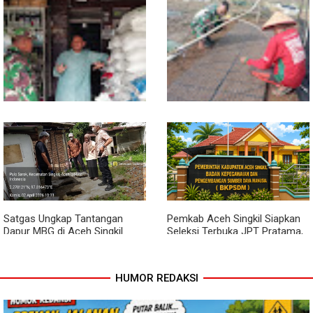
Sambil Ngopi, Plh. Pasiter
Kodim 0118/Subulussalam
Beri Motivasi Pemuda Calon
Peserta Seleksi Komcad
Lewat Komsos, Babinsa
Dari Bibit Jadi Harapan,
Rundeng Pantau Stok dan
Babinsa Dampingi Warga
Harga Pupuk
Kembangkan Semangka
Satgas Ungkap Tantangan
Pemkab Aceh Singkil Siapkan
Dapur MBG di Aceh Singkil
Seleksi Terbuka JPT Pratama,
Penuhi Standar Higiene
BKPSDM: Diawali Evaluasi
Kinerja
HUMOR REDAKSI