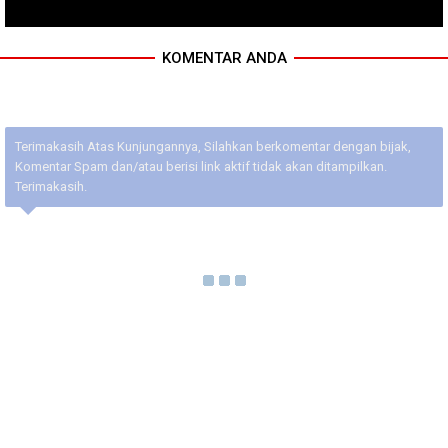
KOMENTAR ANDA
Terimakasih Atas Kunjungannya, Silahkan berkomentar dengan bijak,
Komentar Spam dan/atau berisi link aktif tidak akan ditampilkan.
Terimakasih.