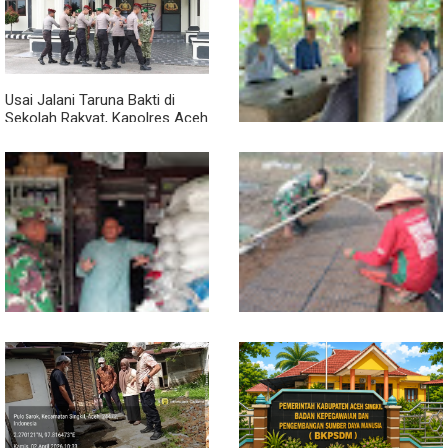
Babinsa Turun ke Pasar, Harga
Semangat Gotong Royong,
dan Ketersediaan Sembako
Babinsa dan Warga Bersihkan
Dipantau
Penampungan Air Masjid
Usai Jalani Taruna Bakti di
Sekolah Rakyat, Kapolres Aceh
Singkil Titip Pesan Ini ke Calon
Perwira Polri
Sambil Ngopi, Plh. Pasiter
Kodim 0118/Subulussalam
Beri Motivasi Pemuda Calon
Peserta Seleksi Komcad
Lewat Komsos, Babinsa
Dari Bibit Jadi Harapan,
Rundeng Pantau Stok dan
Babinsa Dampingi Warga
Harga Pupuk
Kembangkan Semangka