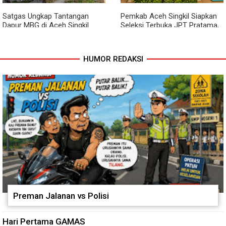
Satgas Ungkap Tantangan
Pemkab Aceh Singkil Siapkan
Dapur MBG di Aceh Singkil
Seleksi Terbuka JPT Pratama,
Penuhi Standar Higiene
BKPSDM: Diawali Evaluasi
Kinerja
HUMOR REDAKSI
Preman Jalanan vs Polisi
Hari Pertama GAMAS