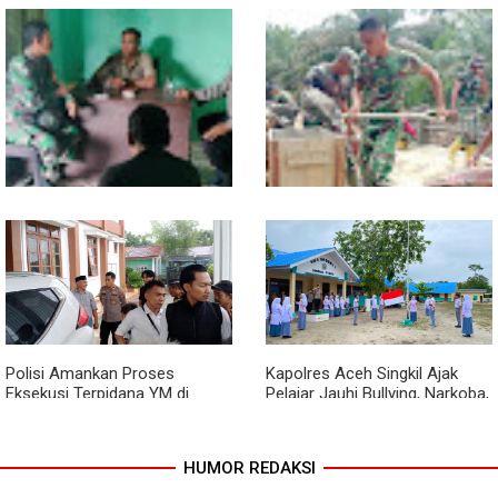
Kodim 0118 Tancap Gas
Melalui Wasbang, Babinsa
Rampungkan Finishing
Bentuk Karakter dan Jiwa
Jembatan Garuda
Patriotisme Pelajar
Babinsa dan Bhabinkamtibmas
Cuaca Tak Jadi Penghalang,
Ajak Warga Semarakkan HUT
Pengecoran Kepala Jembatan
RI ke-81 dengan Kibarkan
Garuda dan Pengacian Terus
Merah Putih
Dikebut
Polisi Amankan Proses
Kapolres Aceh Singkil Ajak
Eksekusi Terpidana YM di
Pelajar Jauhi Bullying, Narkoba,
Kejari Aceh Singkil
dan Balap Liar
HUMOR REDAKSI