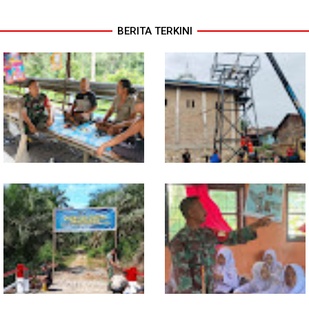
BERITA TERKINI
Lewat Komsos di Warung
Progres TNI AD Manunggal Air
Kopi, Babinsa Bangun Sinergi
Dikebut, Babinsa dan Warga
dan Kekompakan Warga
Dirikan Tower Polytank di
Belegen Mulia