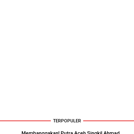
TERPOPULER
Membanggakan! Putra Aceh Singkil Ahmad