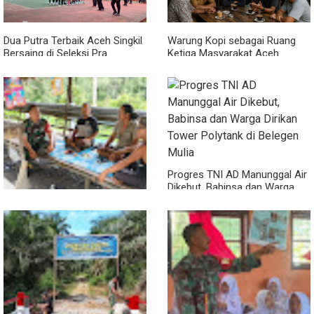
Dua Putra Terbaik Aceh Singkil
Warung Kopi sebagai Ruang
Bersaing di Seleksi Pra
Ketiga Masyarakat Aceh
POPNAS 2027 Tahap II
Progres TNI AD Manunggal Air
Dikebut, Babinsa dan Warga
Dirikan Tower Polytank di
Belegen Mulia
Lewat Komsos di Warung
Kopi, Babinsa Bangun Sinergi
dan Kekompakan Warga