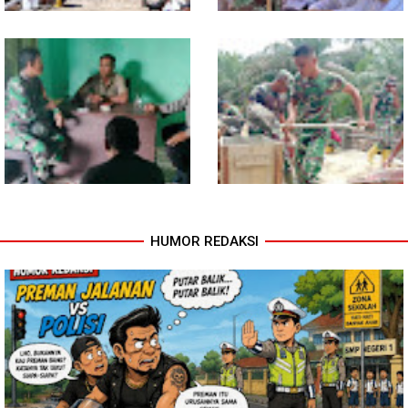
Kodim 0118 Tancap Gas
Melalui Wasbang, Babinsa
Rampungkan Finishing
Bentuk Karakter dan Jiwa
Jembatan Garuda
Patriotisme Pelajar
HUMOR REDAKSI
Babinsa dan Bhabinkamtibmas
Cuaca Tak Jadi Penghalang,
Ajak Warga Semarakkan HUT
Pengecoran Kepala Jembatan
RI ke-81 dengan Kibarkan
Garuda dan Pengacian Terus
Merah Putih
Dikebut