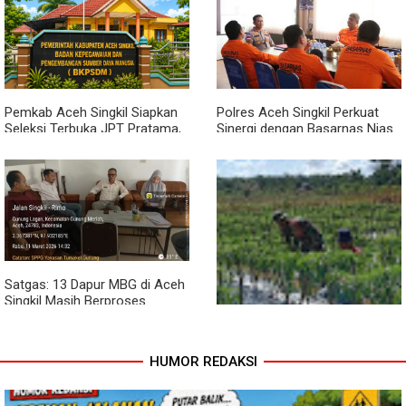
Dari Bibit Jadi Harapan,
Babinsa Dampingi Warga
Kembangkan Semangka
Pemkab Aceh Singkil Siapkan
Polres Aceh Singkil Perkuat
Seleksi Terbuka JPT Pratama,
Sinergi dengan Basarnas Nias
BKPSDM: Diawali Evaluasi
Kinerja
Satgas: 13 Dapur MBG di Aceh
Singkil Masih Berproses
Lengkapi Persyaratan SLHS
HUMOR REDAKSI
Pendampingan Babinsa
Dorong Petani Tingkatkan Hasil
Tanaman Cabai