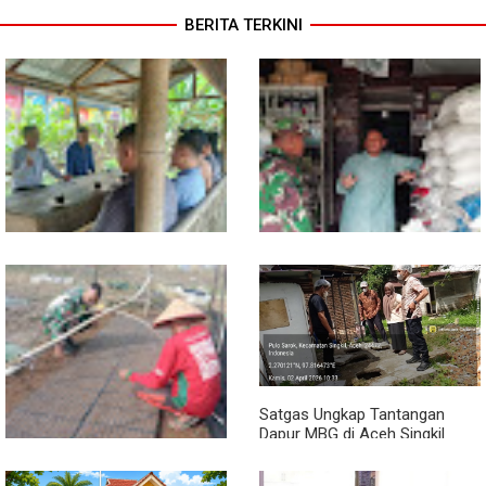
BERITA TERKINI
Sambil Ngopi, Plh. Pasiter
Lewat Komsos, Babinsa
Kodim 0118/Subulussalam
Rundeng Pantau Stok dan
Beri Motivasi Pemuda Calon
Harga Pupuk
Peserta Seleksi Komcad
Satgas Ungkap Tantangan
Dapur MBG di Aceh Singkil
Penuhi Standar Higiene