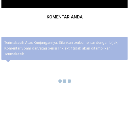
KOMENTAR ANDA
Terimakasih Atas Kunjungannya, Silahkan berkomentar dengan bijak,
Komentar Spam dan/atau berisi link aktif tidak akan ditampilkan.
Terimakasih.