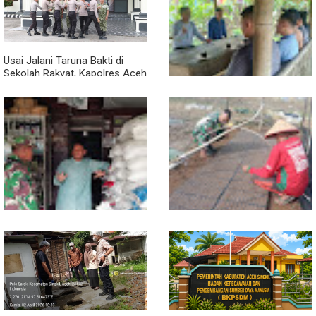
dan Ketersediaan Sembako
Babinsa dan Warga Bersihkan
Dipantau
Penampungan Air Masjid
Usai Jalani Taruna Bakti di
Sekolah Rakyat, Kapolres Aceh
Singkil Titip Pesan Ini ke Calon
Perwira Polri
Sambil Ngopi, Plh. Pasiter
Kodim 0118/Subulussalam
Beri Motivasi Pemuda Calon
Peserta Seleksi Komcad
Lewat Komsos, Babinsa
Dari Bibit Jadi Harapan,
Rundeng Pantau Stok dan
Babinsa Dampingi Warga
Harga Pupuk
Kembangkan Semangka