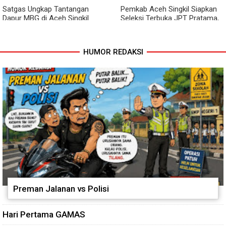
Satgas Ungkap Tantangan
Pemkab Aceh Singkil Siapkan
Dapur MBG di Aceh Singkil
Seleksi Terbuka JPT Pratama,
Penuhi Standar Higiene
BKPSDM: Diawali Evaluasi
Kinerja
HUMOR REDAKSI
Preman Jalanan vs Polisi
Hari Pertama GAMAS