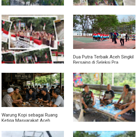
Pendampingan Babinsa
Jembatan Garuda Rampung,
Dorong Petani Tingkatkan Hasil
Akses Warga Teladan Baru–
Tanaman Cabai
Kuala Kepeng Kini Semakin
Lancar
Dua Putra Terbaik Aceh Singkil
Bersaing di Seleksi Pra
POPNAS 2027 Tahap II
Jembatan Garuda Rampung,
Warga Teladan Baru Kini
Nikmati Akses Lebih Lancar
Warung Kopi sebagai Ruang
Ketiga Masyarakat Aceh