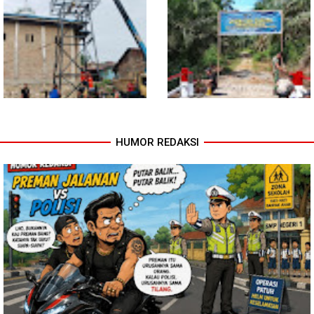
Lewat Komsos di Warung
Kopi, Babinsa Bangun Sinergi
dan Kekompakan Warga
HUMOR REDAKSI
Progres TNI AD Manunggal Air
Kodim 0118 Tancap Gas
Dikebut, Babinsa dan Warga
Rampungkan Finishing
Dirikan Tower Polytank di
Jembatan Garuda
Belegen Mulia