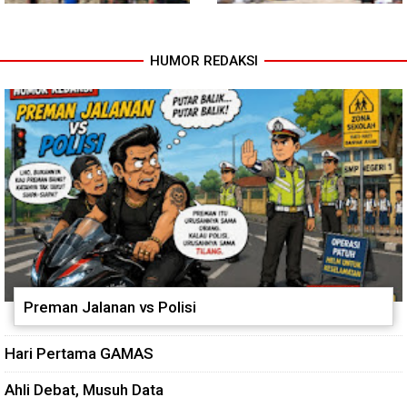
HUMOR REDAKSI
Progres TNI AD Manunggal Air
Kodim 0118 Tancap Gas
Dikebut, Babinsa dan Warga
Rampungkan Finishing
Dirikan Tower Polytank di
Jembatan Garuda
Belegen Mulia
Preman Jalanan vs Polisi
Hari Pertama GAMAS
Ahli Debat, Musuh Data