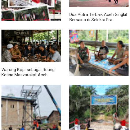
Lancar
Dua Putra Terbaik Aceh Singkil
Bersaing di Seleksi Pra
POPNAS 2027 Tahap II
Jembatan Garuda Rampung,
Warga Teladan Baru Kini
Nikmati Akses Lebih Lancar
Warung Kopi sebagai Ruang
Ketiga Masyarakat Aceh
Lewat Komsos di Warung
Kopi, Babinsa Bangun Sinergi
dan Kekompakan Warga