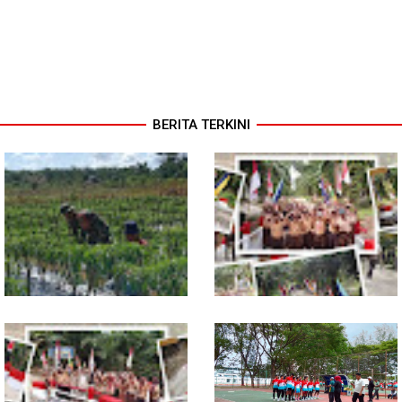
BERITA TERKINI
Pendampingan Babinsa
Jembatan Garuda Rampung,
Dorong Petani Tingkatkan Hasil
Akses Warga Teladan Baru–
Tanaman Cabai
Kuala Kepeng Kini Semakin