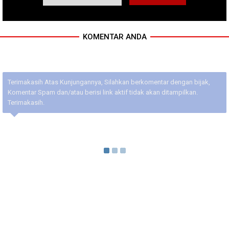
KOMENTAR ANDA
Terimakasih Atas Kunjungannya, Silahkan berkomentar dengan bijak,
Komentar Spam dan/atau berisi link aktif tidak akan ditampilkan.
Terimakasih.