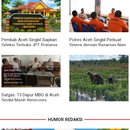
Dari Bibit Jadi Harapan,
Babinsa Dampingi Warga
Kembangkan Semangka
Pemkab Aceh Singkil Siapkan
Polres Aceh Singkil Perkuat
Seleksi Terbuka JPT Pratama,
Sinergi dengan Basarnas Nias
BKPSDM: Diawali Evaluasi
Kinerja
Satgas: 13 Dapur MBG di Aceh
Singkil Masih Berproses
Lengkapi Persyaratan SLHS
HUMOR REDAKSI
Pendampingan Babinsa
Dorong Petani Tingkatkan Hasil