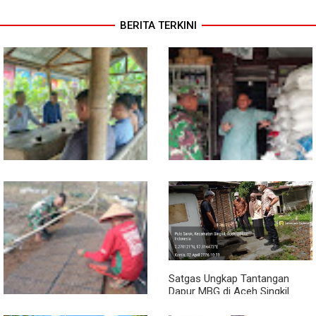
BERITA TERKINI
Sambil Ngopi, Plh. Pasiter
Lewat Komsos, Babinsa
Kodim 0118/Subulussalam
Rundeng Pantau Stok dan
Beri Motivasi Pemuda Calon
Harga Pupuk
Peserta Seleksi Komcad
Satgas Ungkap Tantangan
Dapur MBG di Aceh Singkil
Penuhi Standar Higiene