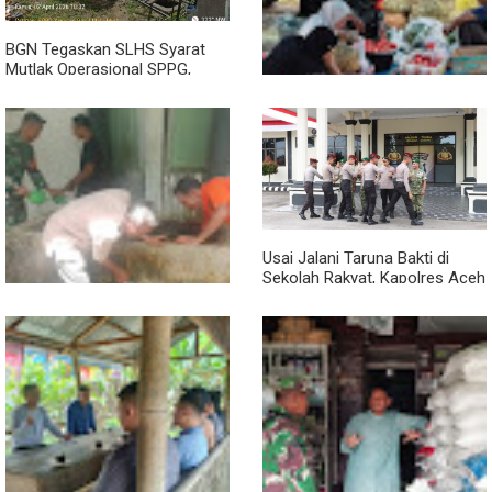
BGN Tegaskan SLHS Syarat
Mutlak Operasional SPPG,
Bagaimana dengan 13 Dapur di
Aceh Singkil?
Babinsa Turun ke Pasar, Harga
dan Ketersediaan Sembako
Dipantau
Usai Jalani Taruna Bakti di
Sekolah Rakyat, Kapolres Aceh
Singkil Titip Pesan Ini ke Calon
Perwira Polri
Semangat Gotong Royong,
Babinsa dan Warga Bersihkan
Penampungan Air Masjid