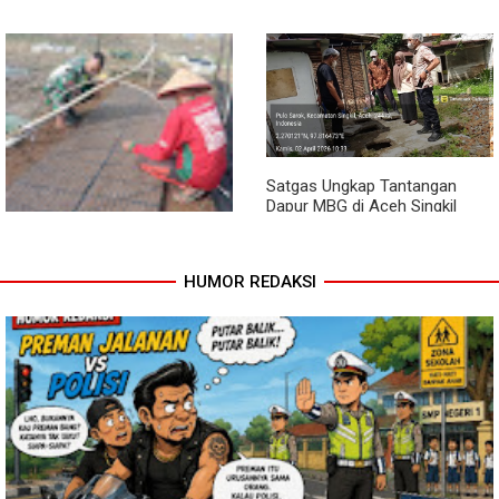
Sambil Ngopi, Plh. Pasiter
Lewat Komsos, Babinsa
Kodim 0118/Subulussalam
Rundeng Pantau Stok dan
Beri Motivasi Pemuda Calon
Harga Pupuk
Peserta Seleksi Komcad
Satgas Ungkap Tantangan
Dapur MBG di Aceh Singkil
Penuhi Standar Higiene
HUMOR REDAKSI
Dari Bibit Jadi Harapan,
Babinsa Dampingi Warga
Kembangkan Semangka