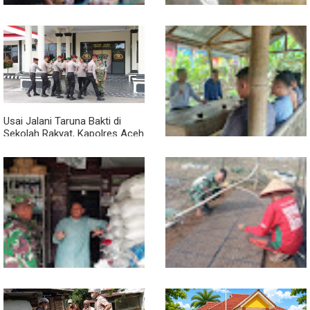
Babinsa Turun ke Pasar, Harga
Semangat Gotong Royong,
dan Ketersediaan Sembako
Babinsa dan Warga Bersihkan
Dipantau
Penampungan Air Masjid
Usai Jalani Taruna Bakti di
Sekolah Rakyat, Kapolres Aceh
Singkil Titip Pesan Ini ke Calon
Perwira Polri
Sambil Ngopi, Plh. Pasiter
Kodim 0118/Subulussalam
Beri Motivasi Pemuda Calon
Peserta Seleksi Komcad