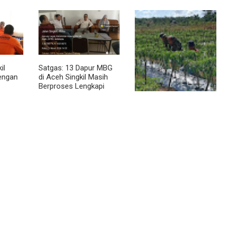
abinsa
Dari Bibit Jadi Harapan,
Stok
Babinsa Dampingi
Warga Kembangkan
Semangka
il
Satgas: 13 Dapur MBG
dengan
di Aceh Singkil Masih
Berproses Lengkapi
Persyaratan SLHS
Pendampingan Babinsa
Dorong Petani
Tingkatkan Hasil
Tanaman Cabai