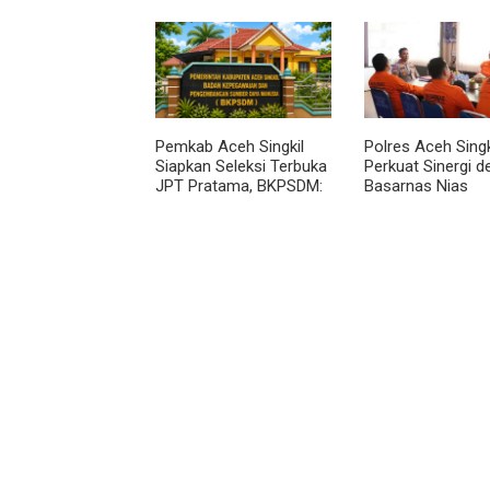
Sambil Ngopi, Plh.
Lewat Komsos, B
Pasiter Kodim
Rundeng Pantau 
0118/Subulussalam Beri
dan Harga Pupuk
Motivasi Pemuda Calon
Peserta Seleksi Komcad
Pemkab Aceh Singkil
Polres Aceh Singk
Siapkan Seleksi Terbuka
Perkuat Sinergi 
JPT Pratama, BKPSDM:
Basarnas Nias
Diawali Evaluasi Kinerja