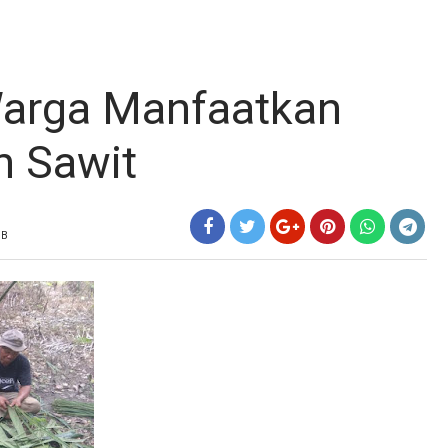
Warga Manfaatkan
h Sawit
IB