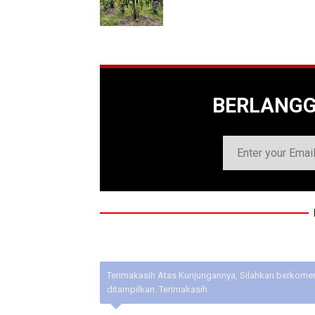
BERLANG
Terimakasih Atas Kunjungannya, Silahkan berkoment
ditampilkan. Terimakasih.