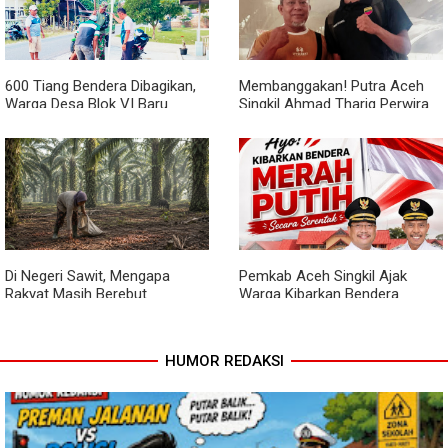
Pengecoran Kepala Jembatan
Garuda dan Pengacian Terus
Dikebut
600 Tiang Bendera Dibagikan,
Membanggakan! Putra Aceh
Warga Desa Blok VI Baru
Singkil Ahmad Thariq Perwira
Kompak Sambut HUT Ke-81 RI
Muda Ritonga Lulus Akmil
2026
Di Negeri Sawit, Mengapa
Pemkab Aceh Singkil Ajak
Rakyat Masih Berebut
Warga Kibarkan Bendera
Berondolan?
Merah Putih Mulai 1 hingga 30
Agustus 2026
HUMOR REDAKSI