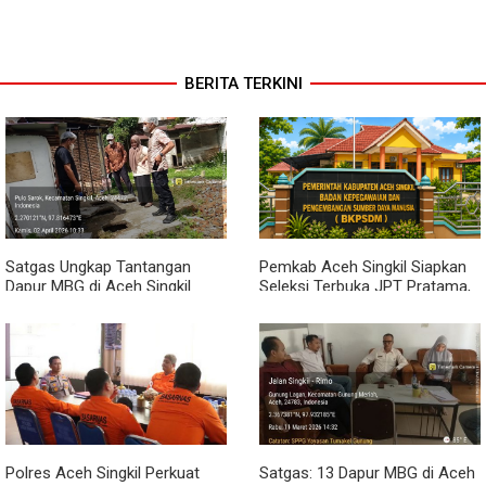
BERITA TERKINI
Satgas Ungkap Tantangan
Pemkab Aceh Singkil Siapkan
Dapur MBG di Aceh Singkil
Seleksi Terbuka JPT Pratama,
Penuhi Standar Higiene
BKPSDM: Diawali Evaluasi
Kinerja
Polres Aceh Singkil Perkuat
Satgas: 13 Dapur MBG di Aceh