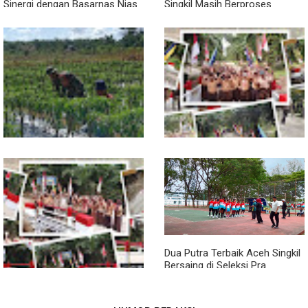
Sinergi dengan Basarnas Nias
Singkil Masih Berproses
Lengkapi Persyaratan SLHS
Pendampingan Babinsa
Jembatan Garuda Rampung,
Dorong Petani Tingkatkan Hasil
Akses Warga Teladan Baru–
Tanaman Cabai
Kuala Kepeng Kini Semakin
Lancar
Dua Putra Terbaik Aceh Singkil
Bersaing di Seleksi Pra
POPNAS 2027 Tahap II