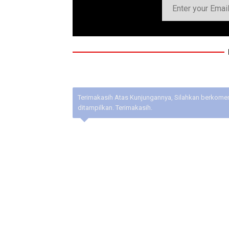
Terimakasih Atas Kunjungannya, Silahkan berkoment
ditampilkan. Terimakasih.