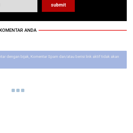
KOMENTAR ANDA
ar dengan bijak, Komentar Spam dan/atau berisi link aktif tidak akan