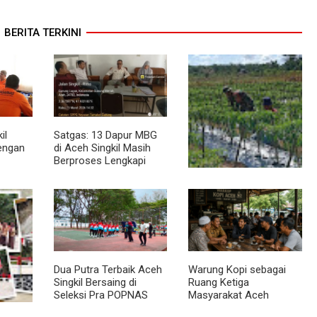
BERITA TERKINI
il
Satgas: 13 Dapur MBG
dengan
di Aceh Singkil Masih
Berproses Lengkapi
Persyaratan SLHS
Pendampingan Babinsa
Dorong Petani
Tingkatkan Hasil
Tanaman Cabai
Dua Putra Terbaik Aceh
Warung Kopi sebagai
Singkil Bersaing di
Ruang Ketiga
Seleksi Pra POPNAS
Masyarakat Aceh
2027 Tahap II