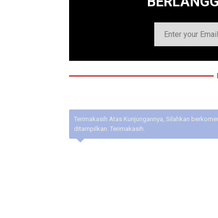
BERLANG
Terimakasih Atas Kunjungannya, Silahkan berkoment
ditampilkan. Terimakasih.