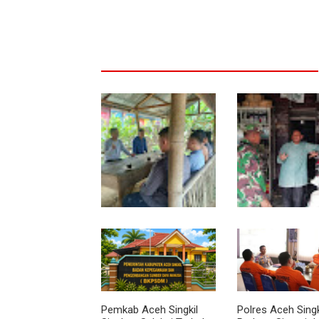
Sambil Ngopi, Plh.
Lewat Komsos, B
Pasiter Kodim
Rundeng Pantau 
0118/Subulussalam Beri
dan Harga Pupuk
Motivasi Pemuda Calon
Peserta Seleksi Komcad
Pemkab Aceh Singkil
Polres Aceh Singk