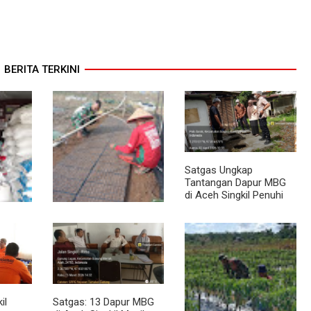
BERITA TERKINI
Satgas Ungkap
Tantangan Dapur MBG
di Aceh Singkil Penuhi
Standar Higiene
abinsa
Dari Bibit Jadi Harapan,
Stok
Babinsa Dampingi
Warga Kembangkan
Semangka
il
Satgas: 13 Dapur MBG