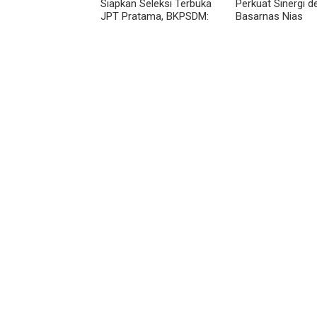
Siapkan Seleksi Terbuka
Perkuat Sinergi 
JPT Pratama, BKPSDM:
Basarnas Nias
Diawali Evaluasi Kinerja