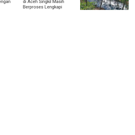
dengan
di Aceh Singkil Masih
Berproses Lengkapi
Persyaratan SLHS
Pendampingan Babinsa
Dorong Petani
Tingkatkan Hasil
Tanaman Cabai