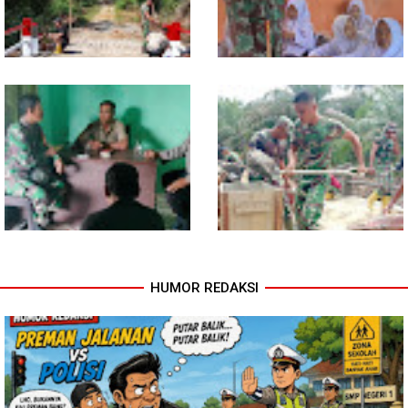
Kodim 0118 Tancap Gas
Melalui Wasbang, Babinsa
Rampungkan Finishing
Bentuk Karakter dan Jiwa
Jembatan Garuda
Patriotisme Pelajar
HUMOR REDAKSI
Babinsa dan Bhabinkamtibmas
Cuaca Tak Jadi Penghalang,
Ajak Warga Semarakkan HUT
Pengecoran Kepala Jembatan
RI ke-81 dengan Kibarkan
Garuda dan Pengacian Terus
Merah Putih
Dikebut