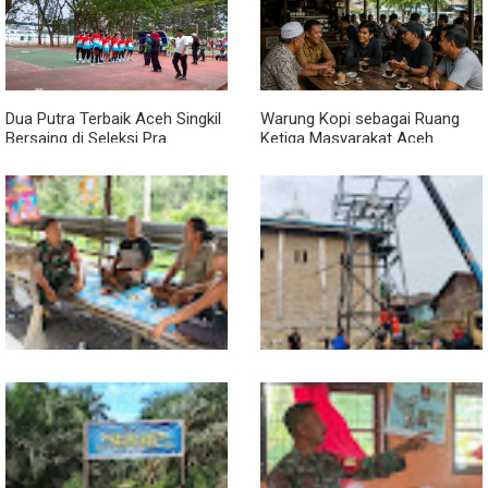
Dua Putra Terbaik Aceh Singkil
Warung Kopi sebagai Ruang
Bersaing di Seleksi Pra
Ketiga Masyarakat Aceh
POPNAS 2027 Tahap II
Lewat Komsos di Warung
Progres TNI AD Manunggal Air
Kopi, Babinsa Bangun Sinergi
Dikebut, Babinsa dan Warga
dan Kekompakan Warga
Dirikan Tower Polytank di
Belegen Mulia