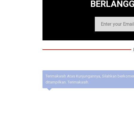
BERLANG
Terimakasih Atas Kunjungannya, Silahkan berkoment
ditampilkan. Terimakasih.