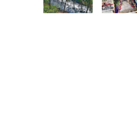
Pendampingan Babinsa
Jembatan Garud
Dorong Petani
Rampung, Akses
Tingkatkan Hasil
Teladan Baru–Ku
Tanaman Cabai
Kepeng Kini Sema
Lancar