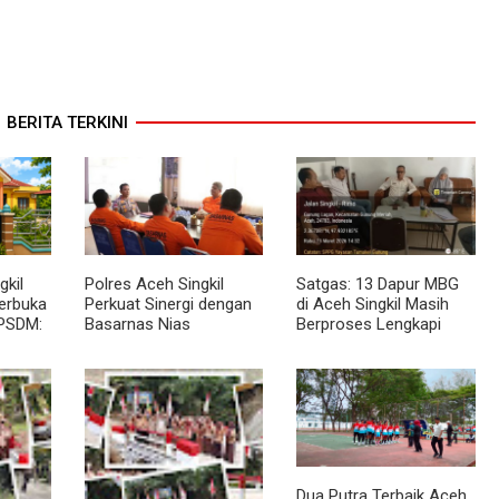
BERITA TERKINI
kil
Polres Aceh Singkil
Satgas: 13 Dapur MBG
Terbuka
Perkuat Sinergi dengan
di Aceh Singkil Masih
PSDM:
Basarnas Nias
Berproses Lengkapi
inerja
Persyaratan SLHS
Dua Putra Terbaik Aceh