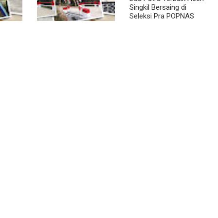
Singkil Bersaing di
Seleksi Pra POPNAS
2027 Tahap II
a
Jembatan Garuda
 Warga
Rampung, Warga
ala
Teladan Baru Kini
kin
Nikmati Akses Lebih
Lancar