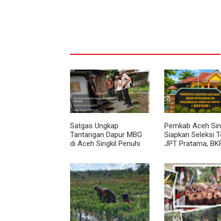
Satgas Ungkap
Pemkab Aceh Sing
Tantangan Dapur MBG
Siapkan Seleksi 
di Aceh Singkil Penuhi
JPT Pratama, BK
Standar Higiene
Diawali Evaluasi K