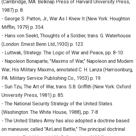
(Cambridge, MA: Belknap Press of Harvard University Press,
1987) p. 8.
- George S. Patton, Jr., War As I Knew It (New York: Houghton
Mifflin, 1979) p. 354.
- Hans von Seekt, Thoughts of a Soldier, trans. G. Waterhouse
(London: Ernest Benn Ltd.,1930) p. 123.
- Luttwak, Strategy: The Logic of War and Peace, pp. 8-10.
- Napoleon Bonaparte, "Maxims of War," Napoleon and Modern
War; His Military Maxims, annotated C. H. Lanza (Harrisonburg,
PA: Military Service Publishing Co., 1953) p. 19.
- Sun Tzu, The Art of War, trans. S.B. Griffith (New York: Oxford
University Press, 1981) p. 85.
- The National Security Strategy of the United States
(Washington: The White House, 1988), pp. 7-8
- The United States Army has also adopted a doctrine based
on maneuver, called "AirLand Battle," The principal doctrinal