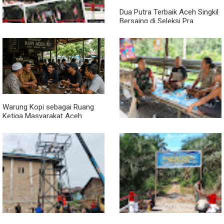
Dua Putra Terbaik Aceh Singkil
Bersaing di Seleksi Pra
POPNAS 2027 Tahap II
Jembatan Garuda Rampung,
Warga Teladan Baru Kini
Nikmati Akses Lebih Lancar
Warung Kopi sebagai Ruang
Ketiga Masyarakat Aceh
Lewat Komsos di Warung
Kopi, Babinsa Bangun Sinergi
dan Kekompakan Warga