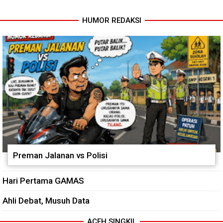
HUMOR REDAKSI
Progres TNI AD Manunggal Air
Kodim 0118 Tancap Gas
Dikebut, Babinsa dan Warga
Rampungkan Finishing
Dirikan Tower Polytank di
Jembatan Garuda
Belegen Mulia
Preman Jalanan vs Polisi
Hari Pertama GAMAS
Ahli Debat, Musuh Data
ACEH SINGKIL