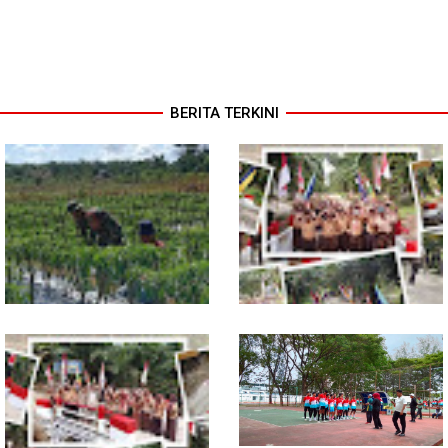
BERITA TERKINI
Pendampingan Babinsa
Jembatan Garuda Rampung,
Dorong Petani Tingkatkan Hasil
Akses Warga Teladan Baru–
Tanaman Cabai
Kuala Kepeng Kini Semakin
Lancar