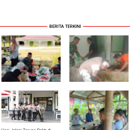
BERITA TERKINI
Babinsa Turun ke Pasar, Harga
Semangat Gotong Royong,
dan Ketersediaan Sembako
Babinsa dan Warga Bersihkan
Dipantau
Penampungan Air Masjid