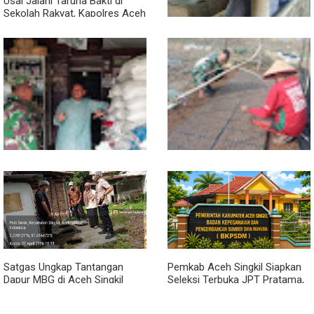
Usai Jalani Taruna Bakti di
Sekolah Rakyat, Kapolres Aceh
Singkil Titip Pesan Ini ke Calon
Perwira Polri
Sambil Ngopi, Plh. Pasiter
Kodim 0118/Subulussalam
Beri Motivasi Pemuda Calon
Peserta Seleksi Komcad
Lewat Komsos, Babinsa
Dari Bibit Jadi Harapan,
Rundeng Pantau Stok dan
Babinsa Dampingi Warga
Harga Pupuk
Kembangkan Semangka
Satgas Ungkap Tantangan
Pemkab Aceh Singkil Siapkan
Dapur MBG di Aceh Singkil
Seleksi Terbuka JPT Pratama,
Penuhi Standar Higiene
BKPSDM: Diawali Evaluasi
Kinerja