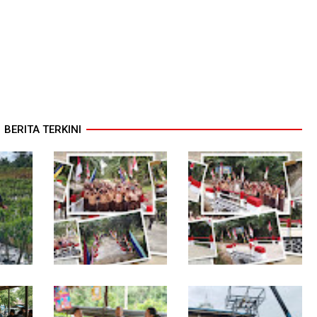
BERITA TERKINI
binsa
Jembatan Garuda
Jembatan Garuda
Rampung, Akses Warga
Rampung, Warga
Teladan Baru–Kuala
Teladan Baru Kini