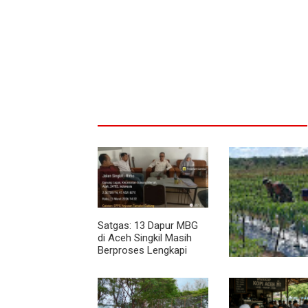
Satgas: 13 Dapur MBG
di Aceh Singkil Masih
Berproses Lengkapi
Persyaratan SLHS
Pendampingan Ba
Dorong Petani
Tingkatkan Hasil