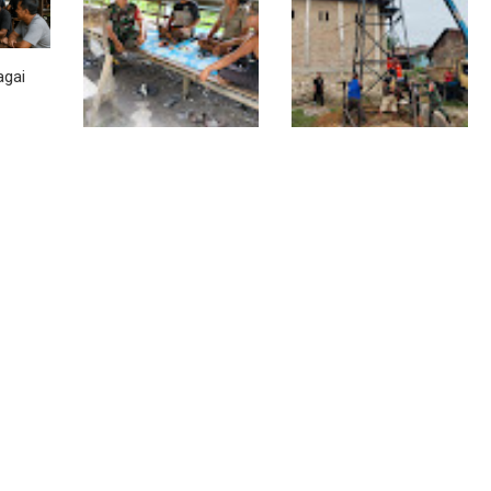
Kepeng Kini Semakin
Nikmati Akses Lebih
Lancar
Lancar
agai
Lewat Komsos di
Progres TNI AD
Warung Kopi, Babinsa
Manunggal Air Dikebut,
Bangun Sinergi dan
Babinsa dan Warga
Kekompakan Warga
Dirikan Tower Polytank
di Belegen Mulia