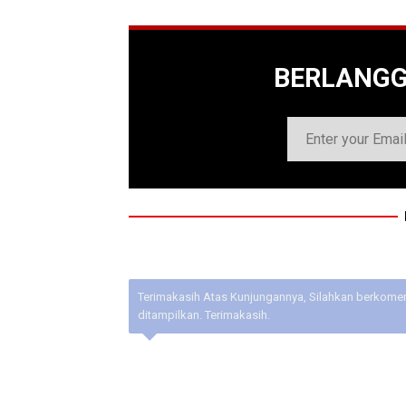
BERLANG
Terimakasih Atas Kunjungannya, Silahkan berkoment
ditampilkan. Terimakasih.