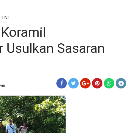
»
TNI
 Koramil
r Usulkan Sasaran
 WIB