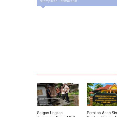
ditampilkan. Terimakasih.
Satgas Ungkap
Pemkab Aceh Sing