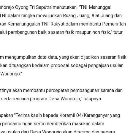
orejo Oyong Tri Saputra menuturkan, "TNI Manunggal
NI dalam rangka mewujudkan Ruang Juang, Alat Juang dan
akan Kemanunggalan TNI-Rakyat dalam membantu Pemerintah
lui pembangunan baik sasaran fisik maupun non fisik," tutur
am mengumpulkan data-data, yang akan dijadikan sasaran fisik
 akan dituangkan kedalam proposal sebagai pengajuan usulan
Wonorejo."
i pastinya akan membantu percepatan pembangunan sarana dan
i serta rencana program Desa Wonorejo," tutupnya.
pakan "Terima kasih kepada Koramil 04/Karanganyar yang
an pendampingan serta memberikan masukan dalam
a usulan dari Desa Wonorejo akan diterima dan segera