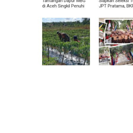
Tantangan Dapur MBG
Siapkan Seleksi 
di Aceh Singkil Penuhi
JPT Pratama, BK
Standar Higiene
Diawali Evaluasi K
Pendampingan Babinsa
Jembatan Garud
Dorong Petani
Rampung, Akses
Tingkatkan Hasil
Teladan Baru–Ku
Tanaman Cabai
Kepeng Kini Sema
Lancar