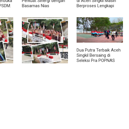
Terbuka
Perkuat Sinergi dengan
di Aceh Singkil Masih
PSDM:
Basarnas Nias
Berproses Lengkapi
inerja
Persyaratan SLHS
Dua Putra Terbaik Aceh
Singkil Bersaing di
Seleksi Pra POPNAS
2027 Tahap II
a
Jembatan Garuda
 Warga
Rampung, Warga
ala
Teladan Baru Kini
kin
Nikmati Akses Lebih
Lancar