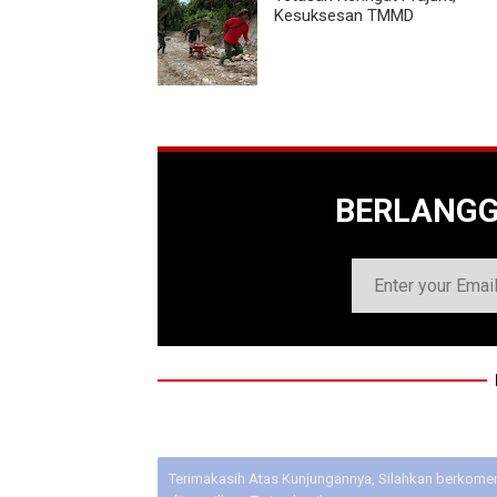
Kesuksesan TMMD
BERLANG
Terimakasih Atas Kunjungannya, Silahkan berkoment