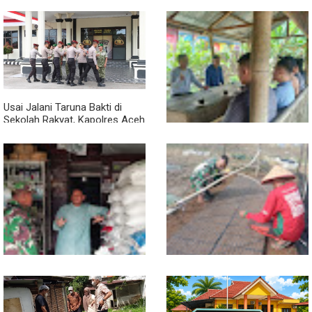
Babinsa Turun ke Pasar, Harga
Semangat Gotong Royong,
dan Ketersediaan Sembako
Babinsa dan Warga Bersihkan
Dipantau
Penampungan Air Masjid
Usai Jalani Taruna Bakti di
Sekolah Rakyat, Kapolres Aceh
Singkil Titip Pesan Ini ke Calon
Perwira Polri
Sambil Ngopi, Plh. Pasiter
Kodim 0118/Subulussalam
Beri Motivasi Pemuda Calon
Peserta Seleksi Komcad
Lewat Komsos, Babinsa
Dari Bibit Jadi Harapan,