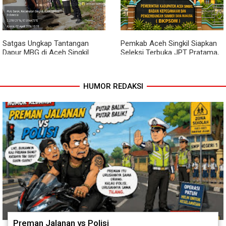
Rundeng Pantau Stok dan
Babinsa Dampingi Warga
Harga Pupuk
Kembangkan Semangka
Satgas Ungkap Tantangan
Pemkab Aceh Singkil Siapkan
Dapur MBG di Aceh Singkil
Seleksi Terbuka JPT Pratama,
Penuhi Standar Higiene
BKPSDM: Diawali Evaluasi
Kinerja
HUMOR REDAKSI
Preman Jalanan vs Polisi