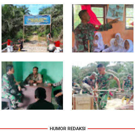
Lewat Komsos di Warung
Progres TNI AD Manunggal Air
Kopi, Babinsa Bangun Sinergi
Dikebut, Babinsa dan Warga
dan Kekompakan Warga
Dirikan Tower Polytank di
Belegen Mulia
Kodim 0118 Tancap Gas
Melalui Wasbang, Babinsa
Rampungkan Finishing
Bentuk Karakter dan Jiwa
Jembatan Garuda
Patriotisme Pelajar
HUMOR REDAKSI
Babinsa dan Bhabinkamtibmas
Cuaca Tak Jadi Penghalang,