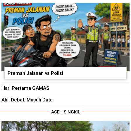
Ajak Warga Semarakkan HUT
Pengecoran Kepala Jembatan
RI ke-81 dengan Kibarkan
Garuda dan Pengacian Terus
Merah Putih
Dikebut
Preman Jalanan vs Polisi
Hari Pertama GAMAS
Ahli Debat, Musuh Data
ACEH SINGKIL