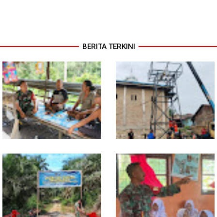
BERITA TERKINI
Lewat Komsos di Warung
Progres TNI AD Manunggal Air
Kopi, Babinsa Bangun Sinergi
Dikebut, Babinsa dan Warga
dan Kekompakan Warga
Dirikan Tower Polytank di
Belegen Mulia