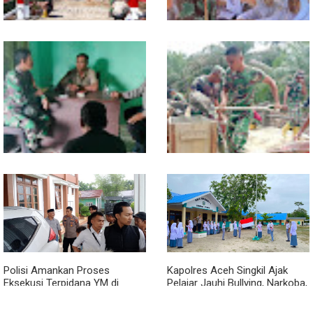
Kodim 0118 Tancap Gas
Melalui Wasbang, Babinsa
Rampungkan Finishing
Bentuk Karakter dan Jiwa
Jembatan Garuda
Patriotisme Pelajar
Babinsa dan Bhabinkamtibmas
Cuaca Tak Jadi Penghalang,
Ajak Warga Semarakkan HUT
Pengecoran Kepala Jembatan
RI ke-81 dengan Kibarkan
Garuda dan Pengacian Terus
Merah Putih
Dikebut
Polisi Amankan Proses
Kapolres Aceh Singkil Ajak
Eksekusi Terpidana YM di
Pelajar Jauhi Bullying, Narkoba,
Kejari Aceh Singkil
dan Balap Liar