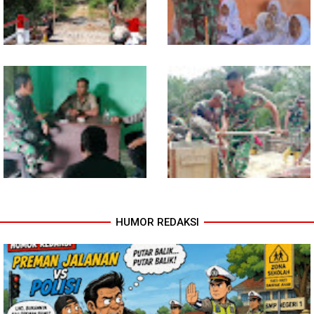
Kodim 0118 Tancap Gas
Melalui Wasbang, Babinsa
Rampungkan Finishing
Bentuk Karakter dan Jiwa
Jembatan Garuda
Patriotisme Pelajar
HUMOR REDAKSI
Babinsa dan Bhabinkamtibmas
Cuaca Tak Jadi Penghalang,
Ajak Warga Semarakkan HUT
Pengecoran Kepala Jembatan
RI ke-81 dengan Kibarkan
Garuda dan Pengacian Terus
Merah Putih
Dikebut