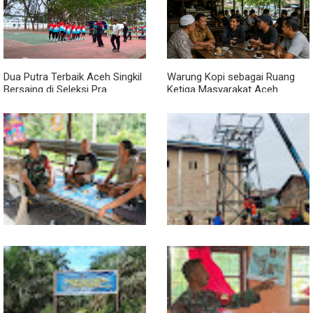
Dua Putra Terbaik Aceh Singkil
Warung Kopi sebagai Ruang
Bersaing di Seleksi Pra
Ketiga Masyarakat Aceh
POPNAS 2027 Tahap II
Lewat Komsos di Warung
Progres TNI AD Manunggal Air
Kopi, Babinsa Bangun Sinergi
Dikebut, Babinsa dan Warga
dan Kekompakan Warga
Dirikan Tower Polytank di
Belegen Mulia