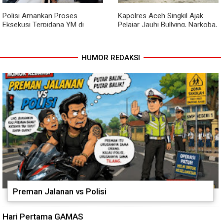
Polisi Amankan Proses
Kapolres Aceh Singkil Ajak
Eksekusi Terpidana YM di
Pelajar Jauhi Bullying, Narkoba,
Kejari Aceh Singkil
dan Balap Liar
HUMOR REDAKSI
Preman Jalanan vs Polisi
Hari Pertama GAMAS