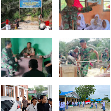
Lewat Komsos di Warung
Progres TNI AD Manunggal Air
Kopi, Babinsa Bangun Sinergi
Dikebut, Babinsa dan Warga
dan Kekompakan Warga
Dirikan Tower Polytank di
Belegen Mulia
Kodim 0118 Tancap Gas
Melalui Wasbang, Babinsa
Rampungkan Finishing
Bentuk Karakter dan Jiwa
Jembatan Garuda
Patriotisme Pelajar
Babinsa dan Bhabinkamtibmas
Cuaca Tak Jadi Penghalang,
Ajak Warga Semarakkan HUT
Pengecoran Kepala Jembatan
RI ke-81 dengan Kibarkan
Garuda dan Pengacian Terus
Merah Putih
Dikebut