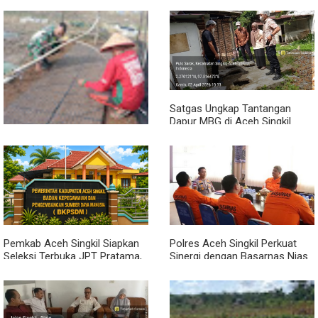
Sambil Ngopi, Plh. Pasiter
Lewat Komsos, Babinsa
Kodim 0118/Subulussalam
Rundeng Pantau Stok dan
Beri Motivasi Pemuda Calon
Harga Pupuk
Peserta Seleksi Komcad
Satgas Ungkap Tantangan
Dapur MBG di Aceh Singkil
Penuhi Standar Higiene
Dari Bibit Jadi Harapan,
Babinsa Dampingi Warga
Kembangkan Semangka
Pemkab Aceh Singkil Siapkan
Polres Aceh Singkil Perkuat
Seleksi Terbuka JPT Pratama,
Sinergi dengan Basarnas Nias
BKPSDM: Diawali Evaluasi
Kinerja