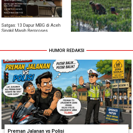
Satgas: 13 Dapur MBG di Aceh
Singkil Masih Berproses
Lengkapi Persyaratan SLHS
HUMOR REDAKSI
Pendampingan Babinsa
Dorong Petani Tingkatkan Hasil
Tanaman Cabai
Preman Jalanan vs Polisi