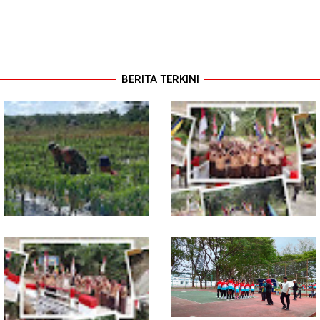
BERITA TERKINI
Pendampingan Babinsa
Jembatan Garuda Rampung,
Dorong Petani Tingkatkan Hasil
Akses Warga Teladan Baru–
Tanaman Cabai
Kuala Kepeng Kini Semakin
Lancar