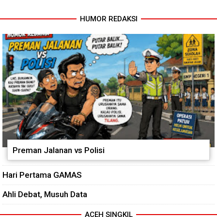
HUMOR REDAKSI
Progres TNI AD Manunggal Air
Kodim 0118 Tancap Gas
Dikebut, Babinsa dan Warga
Rampungkan Finishing
Dirikan Tower Polytank di
Jembatan Garuda
Belegen Mulia
Preman Jalanan vs Polisi
Hari Pertama GAMAS
Ahli Debat, Musuh Data
ACEH SINGKIL