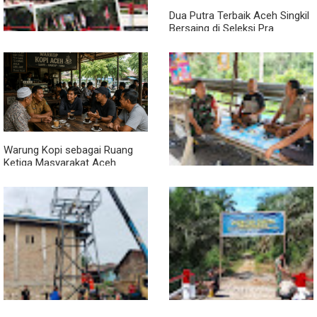
Dua Putra Terbaik Aceh Singkil
Bersaing di Seleksi Pra
POPNAS 2027 Tahap II
Jembatan Garuda Rampung,
Warga Teladan Baru Kini
Nikmati Akses Lebih Lancar
Warung Kopi sebagai Ruang
Ketiga Masyarakat Aceh
Lewat Komsos di Warung
Kopi, Babinsa Bangun Sinergi
dan Kekompakan Warga