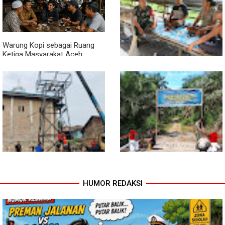
Warga Teladan Baru Kini
Nikmati Akses Lebih Lancar
Warung Kopi sebagai Ruang
Ketiga Masyarakat Aceh
Lewat Komsos di Warung
Kopi, Babinsa Bangun Sinergi
dan Kekompakan Warga
HUMOR REDAKSI
Progres TNI AD Manunggal Air
Kodim 0118 Tancap Gas
Dikebut, Babinsa dan Warga
Rampungkan Finishing
Dirikan Tower Polytank di
Jembatan Garuda
Belegen Mulia