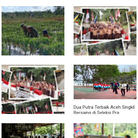
Pendampingan Babinsa
Jembatan Garuda Rampung,
Dorong Petani Tingkatkan Hasil
Akses Warga Teladan Baru–
Tanaman Cabai
Kuala Kepeng Kini Semakin
Lancar
Dua Putra Terbaik Aceh Singkil
Bersaing di Seleksi Pra
POPNAS 2027 Tahap II
Jembatan Garuda Rampung,