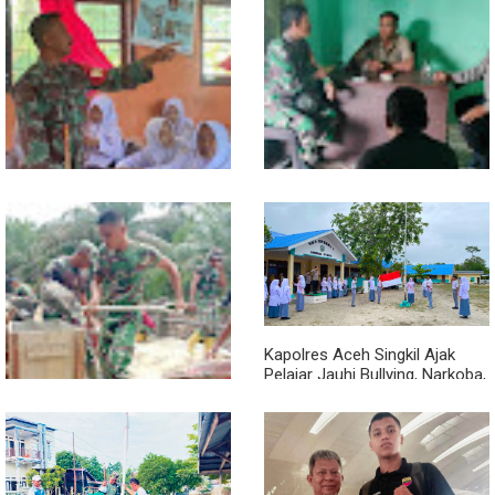
Melalui Wasbang, Babinsa
Babinsa dan Bhabinkamtibmas
Bentuk Karakter dan Jiwa
Ajak Warga Semarakkan HUT
Patriotisme Pelajar
RI ke-81 dengan Kibarkan
Merah Putih
Kapolres Aceh Singkil Ajak
Pelajar Jauhi Bullying, Narkoba,
dan Balap Liar
Cuaca Tak Jadi Penghalang,
Pengecoran Kepala Jembatan