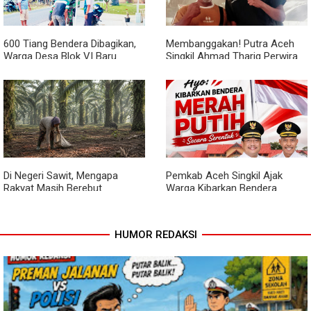
Garuda dan Pengacian Terus
Dikebut
600 Tiang Bendera Dibagikan,
Membanggakan! Putra Aceh
Warga Desa Blok VI Baru
Singkil Ahmad Thariq Perwira
Kompak Sambut HUT Ke-81 RI
Muda Ritonga Lulus Akmil
2026
Di Negeri Sawit, Mengapa
Pemkab Aceh Singkil Ajak
Rakyat Masih Berebut
Warga Kibarkan Bendera
Berondolan?
Merah Putih Mulai 1 hingga 30
Agustus 2026
HUMOR REDAKSI