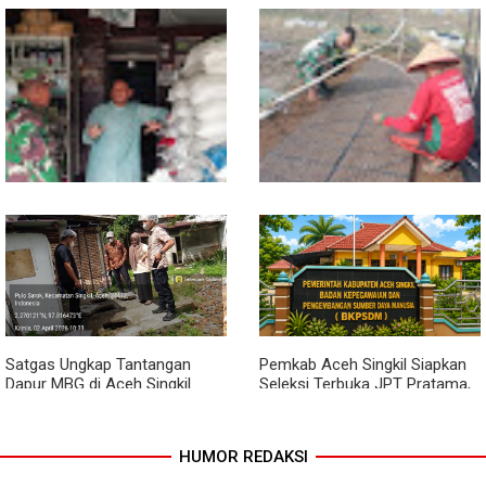
Perwira Polri
Sambil Ngopi, Plh. Pasiter
Kodim 0118/Subulussalam
Beri Motivasi Pemuda Calon
Peserta Seleksi Komcad
Lewat Komsos, Babinsa
Dari Bibit Jadi Harapan,
Rundeng Pantau Stok dan
Babinsa Dampingi Warga
Harga Pupuk
Kembangkan Semangka
Satgas Ungkap Tantangan
Pemkab Aceh Singkil Siapkan
Dapur MBG di Aceh Singkil
Seleksi Terbuka JPT Pratama,
Penuhi Standar Higiene
BKPSDM: Diawali Evaluasi
Kinerja
HUMOR REDAKSI