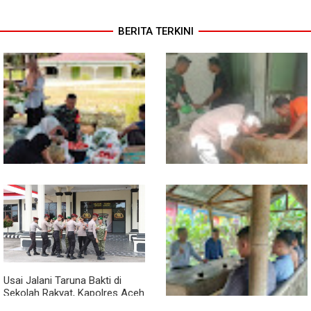
BERITA TERKINI
Babinsa Turun ke Pasar, Harga
Semangat Gotong Royong,
dan Ketersediaan Sembako
Babinsa dan Warga Bersihkan
Dipantau
Penampungan Air Masjid
Usai Jalani Taruna Bakti di
Sekolah Rakyat, Kapolres Aceh
Singkil Titip Pesan Ini ke Calon