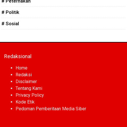
# Peternakan
# Politik
# Sosial
Redaksional
Home
Redaksi
Disclaimer
Tentang Kami
Privacy Policy
Kode Etik
Pedoman Pemberitaan Media Siber