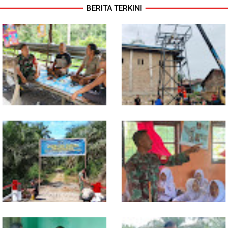
BERITA TERKINI
Lewat Komsos di Warung
Progres TNI AD Manunggal Air
Kopi, Babinsa Bangun Sinergi
Dikebut, Babinsa dan Warga
dan Kekompakan Warga
Dirikan Tower Polytank di
Belegen Mulia