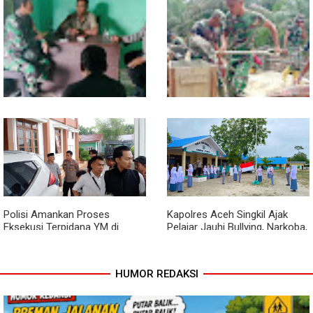
Kodim 0118 Tancap Gas
Melalui Wasbang, Babinsa
Rampungkan Finishing
Bentuk Karakter dan Jiwa
Jembatan Garuda
Patriotisme Pelajar
Babinsa dan Bhabinkamtibmas
Cuaca Tak Jadi Penghalang,
Ajak Warga Semarakkan HUT
Pengecoran Kepala Jembatan
RI ke-81 dengan Kibarkan
Garuda dan Pengacian Terus
Merah Putih
Dikebut
Polisi Amankan Proses
Kapolres Aceh Singkil Ajak
Eksekusi Terpidana YM di
Pelajar Jauhi Bullying, Narkoba,
Kejari Aceh Singkil
dan Balap Liar
HUMOR REDAKSI