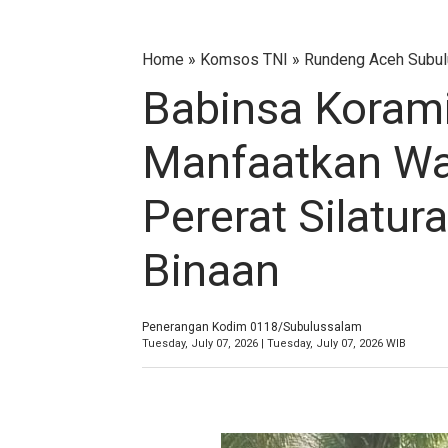
Home
»
Komsos TNI
»
Rundeng Aceh Subu
Babinsa Koram
Manfaatkan Wak
Pererat Silatu
Binaan
Penerangan Kodim 0118/Subulussalam
Tuesday, July 07, 2026 | Tuesday, July 07, 2026 WIB