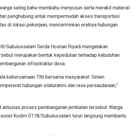
warga saling bahu-membahu menyusun serta merakit material
atan penghubung untuk mempermudah akses transportasi
las di lokasi pekerjaan, mencerminkan eratnya hubungan
118/Subulussalam Serda Hosnan Riyadi mengatakan
tersebut merupakan bentuk kepedulian terhadap kebutuhan
mbangunan infrastruktur desa.
nyata kebersamaan TNI bersama masyarakat. Selain
empererat hubungan silaturahmi dan rasa persaudaraan,”
antusias proses pembangunan jembatan tersebut. Warga
ersonel Kodim 0118/Subulussalam turun langsung membantu